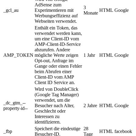
AdSense zum
3
_gcl_au
Experimentieren mit
HTML
Google
Monate
Werbungseffizienz auf
Webseiten verwendet.
Enthält ein Token, das
verwendet werden kann,
um eine Client-ID vom
AMP-Client-ID-Service
abzurufen. Andere
AMP_TOKEN
mögliche Werte zeigen
1 Jahr
HTML
Google
Opt-out, Anfrage im
Gange oder einen Fehler
beim Abrufen einer
Client-ID vom AMP
Client ID Service an.
Wird von DoubleClick
(Google Tag Manager)
verwendet, um die
_dc_gtm_--
Besucher nach Alter,
2 Jahre
HTML
Google
property-id--
Geschlecht oder
Interessen zu
identifizieren.
Speichert die eindeutige
28
_fbp
HTML
facebook
Besucher-ID.
Tage