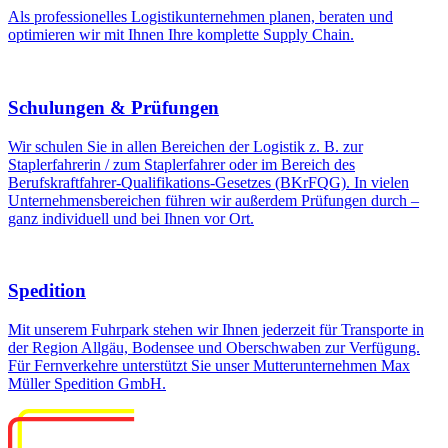
Als professionelles Logistikunternehmen planen, beraten und
optimieren wir mit Ihnen Ihre komplette Supply Chain.
Schulungen & Prüfungen
Wir schulen Sie in allen Bereichen der Logistik z. B. zur
Staplerfahrerin / zum Staplerfahrer oder im Bereich des
Berufskraftfahrer-Qualifikations-Gesetzes (BKrFQG). In vielen
Unternehmensbereichen führen wir außerdem Prüfungen durch –
ganz individuell und bei Ihnen vor Ort.
Spedition
Mit unserem Fuhrpark stehen wir Ihnen jederzeit für Transporte in
der Region Allgäu, Bodensee und Oberschwaben zur Verfügung.
Für Fernverkehre unterstützt Sie unser Mutterunternehmen Max
Müller Spedition GmbH.